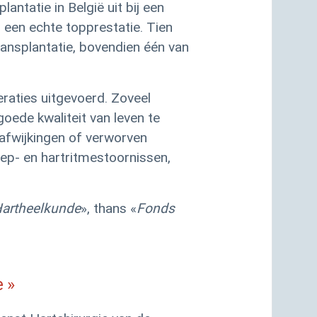
ntatie in België uit bij een
een echte topprestatie. Tien
transplantatie, bovendien één van
raties uitgevoerd. Zoveel
oede kwaliteit van leven te
tafwijkingen of verworven
ep- en hartritmestoornissen,
Hartheelkunde
», thans «
Fonds
e
»