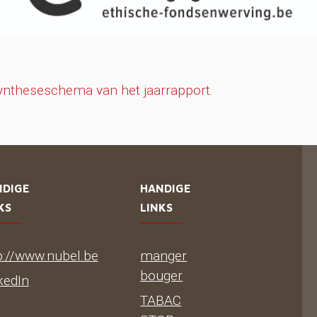
yntheseschema van het jaarrapport.
NDIGE
HANDIGE
KS
LINKS
p://www.nubel.be
manger
bouger
kedIn
TABAC