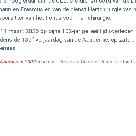
re-hoogleraar aan de
ULB
, ere-diensthoofd van de D
gmann en Erasmus en van de dienst Hartchirurgie van 
voorzitter van het Fonds voor Hartchirurgie.
1 maart 2026 op bijna 102-jarige leeftijd overleden.
e
jdens de 185
verjaardag van de Academie, op zate
démies.
y Goorden in 2008
beschreef Professor Georges
Primo de stand v