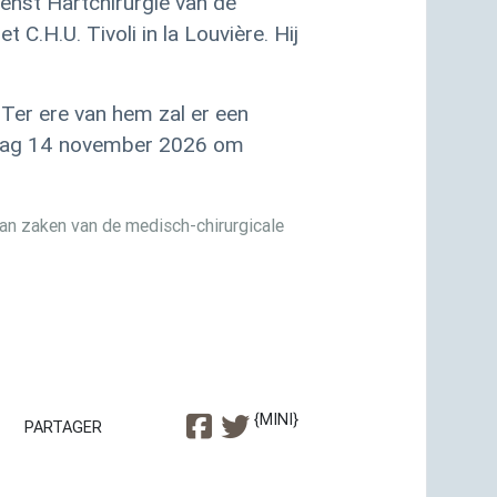
ienst Hartchirurgie van de
het
C.H.U.
Tivoli in la Louvière. Hij
 Ter ere van hem zal er een
rdag 14 november 2026 om
an zaken van de medisch-chirurgicale
{MINI}
PARTAGER