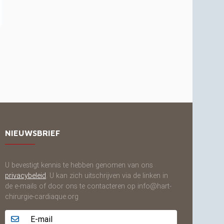
NIEUWSBRIEF
U bevestigt kennis te hebben genomen van ons
privacybeleid
. U kan zich uitschrijven via de linken in
de e-mails of door ons te contacteren op info@hart-
chirurgie-cardiaque.org
Adresse email...