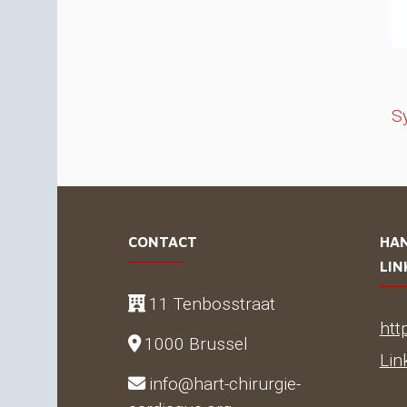
S
CONTACT
HA
LIN
11 Tenbosstraat
htt
1000 Brussel
Lin
info@hart-chirurgie-