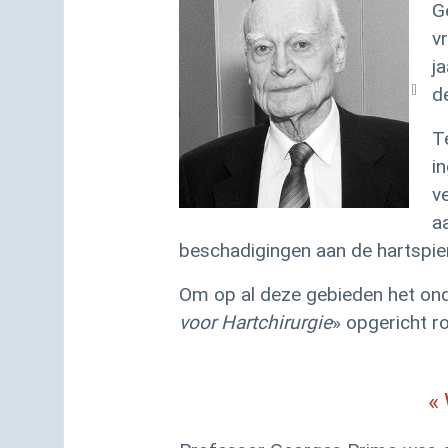
G
v
ja
de
T
i
v
a
beschadigingen aan de hartspier 
Om op al deze gebieden het ond
voor Hartchirurgie
» opgericht r
«