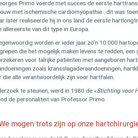
eorges Primo voerde met succes de eerste harttranspla
rouw met ischemische cardiomyopathie : dit was toen 
ar later realiseerde hij in ons land de eerste hartlong
 allereerste van dit type in Europa.
egenwoordig worden er ieder jaar zo’n 10.000 hartope
ngrepen die het mogelijk maken levens te redden, een g
erzekeren voor talrijke patiënten met aangeboren har
andoeningen zoals kransslagaderaandoeningen, hartkl
die alle verantwoordelijk zijn voor hartfalen.
erzoek te steunen, werd in 1980 de «
Stichting voor 
ond de personaliteit van Professor Primo.
We mogen trots zijn op onze hartchirurgi