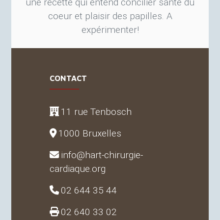
une recette qui entend concilier santé du
coeur et plaisir des papilles. A
expérimenter
!
CONTACT
11 rue Tenbosch
1000 Bruxelles
info@hart-chirurgie-
cardiaque.org
02 644 35 44
02 640 33 02