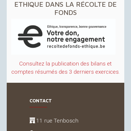
ETHIQUE
DANS
LA
RÉ
COLTE
DE
FONDS
Consultez la publication des bilans et
comptes résumés des 3 derniers exercices.
CONTACT
11 rue Tenbosch