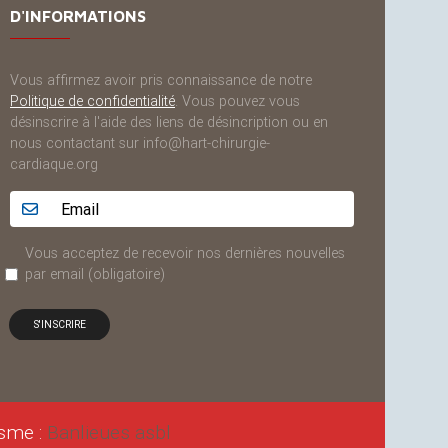
D'INFORMATIONS
Vous affirmez avoir pris connaissance de notre
Politique de confidentialité
. Vous pouvez vous
désinscrire à l'aide des liens de désincription ou en
nous contactant sur info@hart-chirurgie-
cardiaque.org
Adresse email...
Vous acceptez de recevoir nos dernières nouvelles
par email
(obligatoire)
isme :
Banlieues asbl