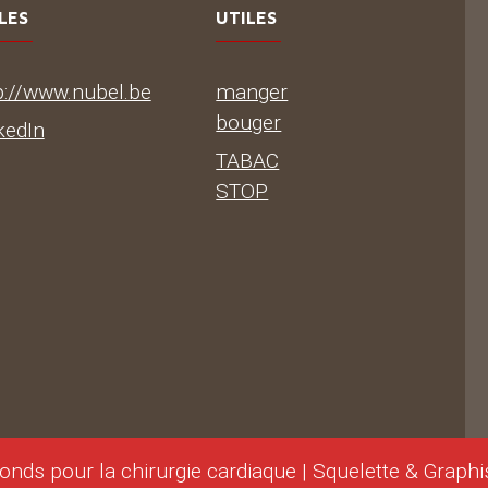
LES
UTILES
p://www.nubel.be
manger
bouger
kedIn
TABAC
STOP
onds pour la chirurgie cardiaque | Squelette & Graph