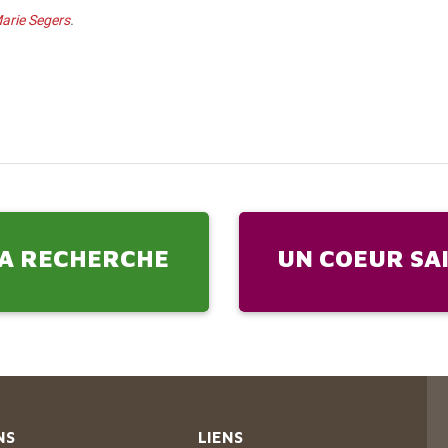
arie Segers
.
A RECHERCHE
UN COEUR SA
NS
LIENS