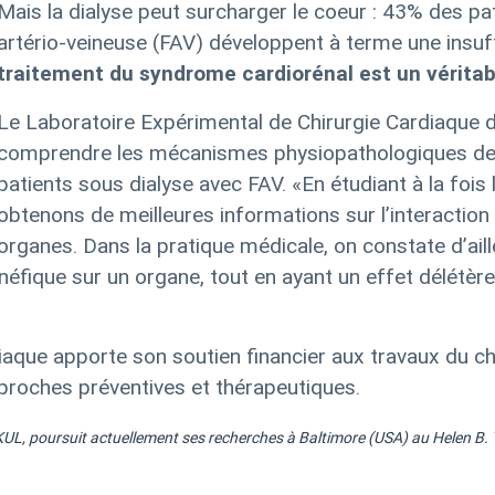
Mais la dialyse peut surcharger le coeur : 43
% des pat
artério-veineuse (
FAV
) développent à terme une insuf
traitement du syndrome cardiorénal est un véritab
Le Laboratoire Expérimental de Chirurgie Cardiaque 
comprendre les mécanismes physiopathologiques de l
patients sous dialyse avec
FAV
. «
En étudiant à la fois 
obtenons de meilleures informations sur l’interactio
organes. Dans la pratique médicale, on constate d’ail
fique sur un organe, tout en ayant un effet délétère s
aque apporte son soutien financier aux travaux du che
proches préventives et thérapeutiques.
KUL
,
poursuit actuellement ses recherches à Baltimore (
USA
) au Helen B.