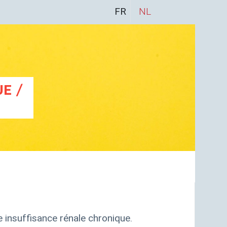
FR
NL
E /
 insuffisance rénale chronique.